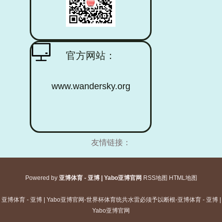
官方网站：
www.wandersky.org
友情链接：
Powered by
亚博体育 - 亚博 | Yabo亚博官网
RSS地图
HTML地图
亚博体育 - 亚博 | Yabo亚博官网-世界杯体育统共水雷必须予以断根-亚博体育 - 亚博 |
Yabo亚博官网