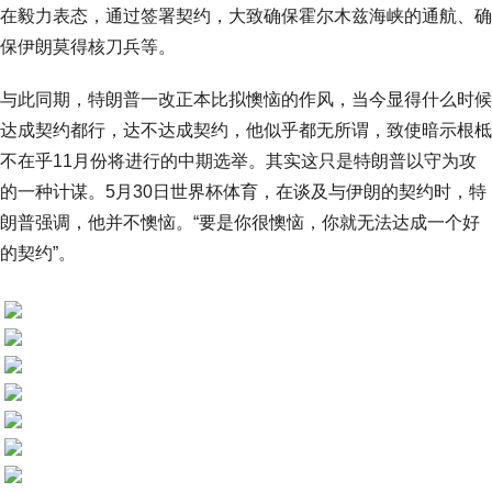
在毅力表态，通过签署契约，大致确保霍尔木兹海峡的通航、确
保伊朗莫得核刀兵等。
与此同期，特朗普一改正本比拟懊恼的作风，当今显得什么时候
达成契约都行，达不达成契约，他似乎都无所谓，致使暗示根柢
不在乎11月份将进行的中期选举。其实这只是特朗普以守为攻
的一种计谋。5月30日世界杯体育，在谈及与伊朗的契约时，特
朗普强调，他并不懊恼。“要是你很懊恼，你就无法达成一个好
的契约”。