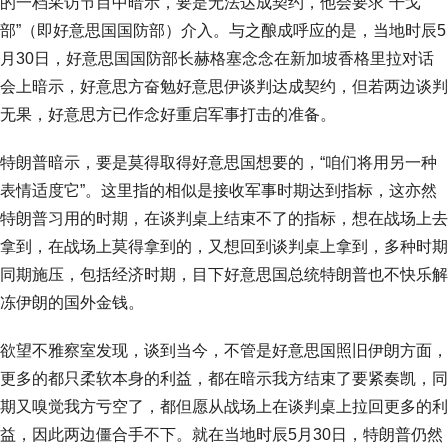
的一档采访节目中暗示，要是无法达成契约，他会要求“干戈
部”（即好意思国国防部）介入。与之酿成呼应的是，当地时辰5
月30日，好意思国国防部长赫格塞念念在新加坡香格里拉对话
会上暗示，好意思方奋勉好意思伊谈判达成契约，但若两边谈判
无果，好意思方已作念好重启军事打击的准备。
特朗普暗示，要是莫得取得好意思国想要的，“咱们将用另一种
表情适度它”。这里指的相似是接收军事时期达到指标，这亦然
特朗普习用的时期，在谈判桌上结束不了的指标，想在战场上去
拿到，在战场上莫得拿到的，又想回到谈判桌上拿到，多种时期
同期施压，包括经济时期，目下好意思国总统特朗普也不快乐解
冻伊朗的国外金钱。
欲望不雅察室发现，谈到当今，不管是好意思国照旧伊朗方面，
更多的都只柔软本身的利益，都在暗示我方结束了要紧奏凯，同
期又嗅觉我方亏空了，都但愿从战场上在谈判桌上拉回更多的利
益，因此两边僵合手不下。就在当地时辰5月30日，特朗普仍然