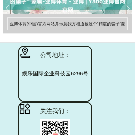
亚博体育(中国)官方网站并示意我方相通被这个“精湛的骗子”蒙
骗-亚博体育 - 亚博 | Yabo亚博官网
公司地址：
娱乐国际企业科技园6296号
查看更多
关注我们：