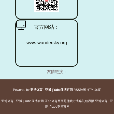
官方网站：
www.wandersky.org
友情链接：
Powered by
亚博体育 - 亚博 | Yabo亚博官网
RSS地图
HTML地图
亚博体育 - 亚博 | Yabo亚博官网-亚bo体育网而是他我方省略礼貌界限-亚博体育 - 亚
博 | Yabo亚博官网