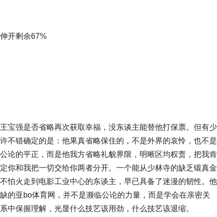
伸开剩余67%
王宝强是否省略再次获取幸福，没东谈主能替他打保票。但有少
许不错确定的是：他果真省略保住的，不是外界的哀怜，也不是
公论的平正，而是他我方省略礼貌界限，明晰区均权责，把我肯
定你和我把一切交给你两者分开。一个能从少林寺的缺乏锻真金
不怕火走到电影工业中心的东谈主，早已具备了迷漫的韧性。他
缺的亚bo体育网，并不是濒临公论的力量，而是学会在亲密关
系中保握理解，光显什么技艺该用劲，什么技艺该退缩。