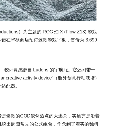
s）为主题的 ROG 幻 X (Flow Z13) 游戏
您不错在华硕商店预订这款游戏平板，售价为 3,699
计灵感源自 Ludens 的宇航服。它还附带一
reative activity device”（舱外创意行动栽培）
源适配器。
是爆款的COD依然热点的大逃杀，实质齐是沿着
跳脱出阛阓常见的公式组合，作念到了着实的独树