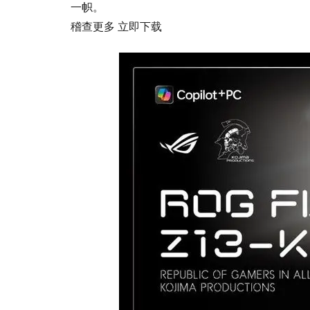
一帜。
稽查更多 立即下载