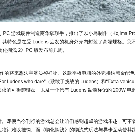
硬件制造商华硕联手，推出了以小岛制作（Kojima Production
KJP，其特色是在受 Ludens 启发的机身外壳内封装了高端规格。
物化搁浅 2》PC 版发布前几周。
岛制作的将来想法宇航员祯祥物。这款平板电脑的外壳接纳黑金配色，狡
who dare”（致敢于挑战的 Ludens）和“Extra-vehicular c
可拆卸键盘，以及一个饰有 Ludens 骷髅标记的 200W 电
计。即便当今刊行的游戏总会让咱们感到超卓的游戏乐趣，可不管
性狡计难以挂钩。而《物化搁浅》的物流式玩法与异步互动使其