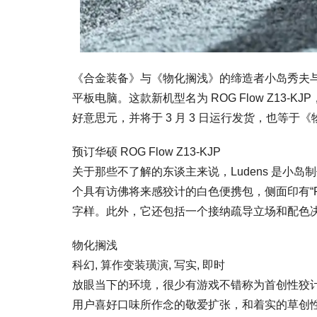
《合金装备》与《物化搁浅》的缔造者小岛秀夫与 PC 游戏
平板电脑。这款新机型名为 ROG Flow Z13-
好意思元，并将于 3 月 3 日运行发货，也等于《
预订华硕 ROG Flow Z13-KJP
关于那些不了解的东谈主来说，Ludens 是小
个具有访佛将来感狡计的白色便携包，侧面印有“For Ludens 
字样。此外，它还包括一个接纳疏导立场和配色决议的
物化搁浅
科幻, 算作变装璜演, 写实, 即时
放眼当下的环境，很少有游戏不错称为首创性狡
用户喜好口味所作念的敬爱扩张，和着实的草创