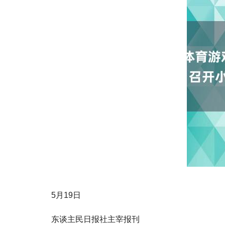
5月19日
东谈主民日报社主宰报刊