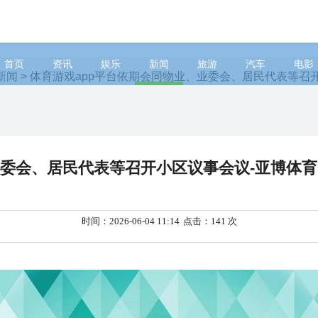
首页
资讯
娱乐
新闻
旅游
汽车
电影
新闻
> 体育游戏app平台依期会同物业、业委会、居民代表等召开小区
会、居民代表等召开小区议事会议-亚博体育 - 亚
时间：2026-06-04 11:14
点击：141 次