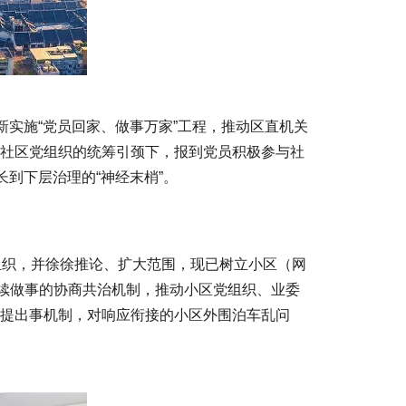
新实施“党员回家、做事万家”工程，推动区直机关
在社区党组织的统筹引颈下，报到党员积极参与社
长到下层治理的“神经末梢”。
组织，并徐徐推论、扩大范围，现已树立小区（网
连续做事的协商共治机制，推动小区党组织、业委
共提出事机制，对响应衔接的小区外围泊车乱问
。